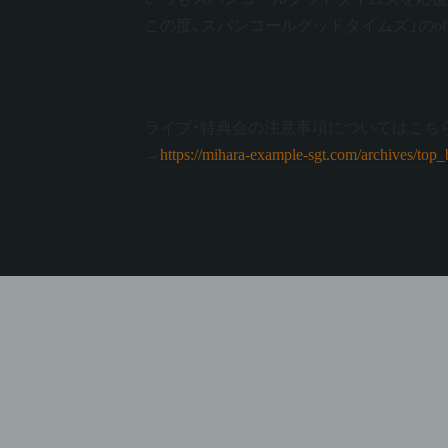
日
この度、スパンコールグッドタイムズ」のoffic
時
:
ライブ・特典会の注意事項についてはこち
→
https://mihara-example-sgt.com/archiv