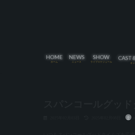
コ
ナ
ン
ビ
テ
ゲ
ン
ー
ツ
シ
へ
ョ
ス
ン
キ
に
HOME
NEWS
SHOW
CAST
ッ
移
ホーム
ニュース
ライブスケジュール
キャ
プ
動
スパンコールグッドタイムズ
最
2025年02月03日
2025年02月08日
m
終
更
新
いつもスパンコールグッドタイムズを応援