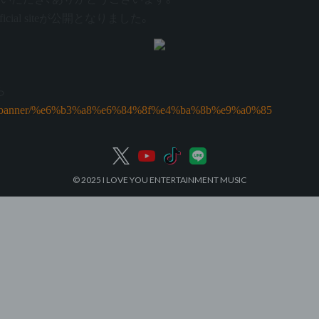
ial siteが公開となりました。
ら
es/top_banner/%e6%b3%a8%e6%84%8f%e4%ba%8b%e9%a0%85
© 2025 I LOVE YOU ENTERTAINMENT MUSIC